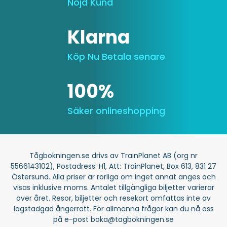
Nöjd Kund
Klarna
Köp Nu Betala senare
100%
Säker onlineshopping
Tågbokningen.se drivs av TrainPlanet AB (org nr
5566143102), Postadress: H1, Att: TrainPlanet, Box 613, 831 27
Östersund. Alla priser är rörliga om inget annat anges och
visas inklusive moms. Antalet tillgängliga biljetter varierar
över året. Resor, biljetter och resekort omfattas inte av
lagstadgad ångerrätt. För allmänna frågor kan du nå oss
på e-post boka@tagbokningen.se